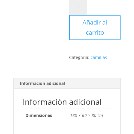
camilla
dermofacial
normal
Añadir al
+
silla
carrito
hidráulica
4
ruedas
cantidad
Categoría:
camillas
Información adicional
Información adicional
Dimensiones
180 × 60 × 80 cm