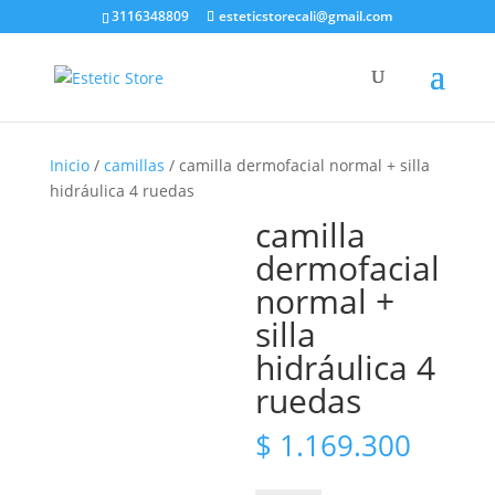
3116348809
esteticstorecali@gmail.com
Búsqueda
de
productos
Inicio
/
camillas
/ camilla dermofacial normal + silla
hidráulica 4 ruedas
camilla
dermofacial
normal +
silla
hidráulica 4
ruedas
$
1.169.300