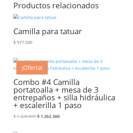
Productos relacionados
Camilla para tatuar
$
977.500
¡Oferta!
Combo #4 Camilla
portatoalla + mesa de 3
entrepaños + silla hidráulica
+ escalerilla 1 paso
El
El
$
1.328.800
$
1.262.360
precio
precio
original
actual