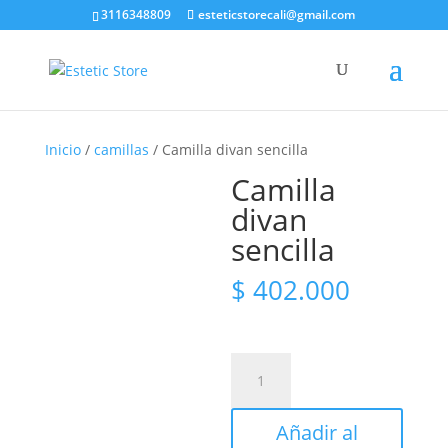
3116348809
esteticstorecali@gmail.com
Búsqueda
de
productos
Inicio
/
camillas
/ Camilla divan sencilla
Camilla
divan
sencilla
$
402.000
Camilla
divan
sencilla
Añadir al
cantidad